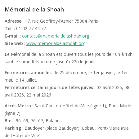
Mémorial de la Shoah
Adresse
: 17, rue Geoffroy-l’Asnier 75004 Paris
Tél.
: 01 42 77 44 72
E-mail
:
contact@memorialdelashoah.org
Site web
:
www.memorialdelashoah.org
Le Mémorial de la Shoah est ouvert tous les jours de 10h à 18h,
sauf le samedi. Nocturne jusqu’à 22h le jeudi.
Fermetures annuelles
: le 25 décembre, le 1er janvier, le 1er
mai, le 14 juillet.
Fermetures certains jours de fêtes juives
: 02 avril 2026, 08
avril 2026, 22 mai 2026
Accès Métro
: Saint-Paul ou Hôtel-de-Ville (ligne 1), Pont-Marie
(ligne 7)
Bus
: 96, 69, 76, 67, Balabus
Parking
: Baudoyer (place Baudoyer), Lobau, Pont-Marie (rue
de l’Hôtel-de-Ville).