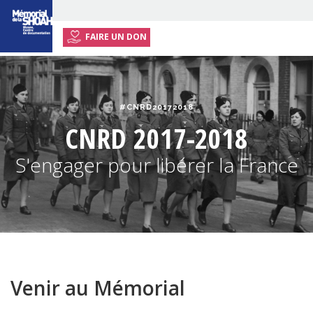
FAIRE UN DON
ACCUEIL
EXPOSITION ITINÉRANTE
#CNRD20172018
ACTIVITÉS
CNRD 2017-2018
RESSOURCES
S'engager pour libérer la France
ENSEIGNANTS
INFOS PRATIQUES
Venir au Mémorial