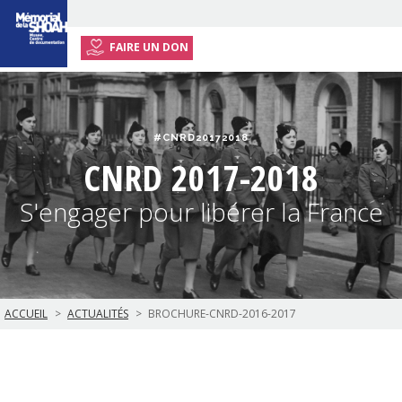
FAIRE UN DON
ACCUEIL
EXPOSITION ITINÉRANTE
#CNRD20172018
ACTIVITÉS
CNRD 2017-2018
RESSOURCES
S'engager pour libérer la France
ENSEIGNANTS
INFOS PRATIQUES
ACCUEIL
ACTUALITÉS
BROCHURE-CNRD-2016-2017